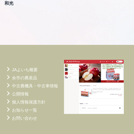
ビ
和光
ゲ
ー
シ
ョ
ン
JAよいち概要
余市の農産品
中古農機具・中古車情報
公開情報
個人情報保護方針
お知らせ一覧
お問い合わせ