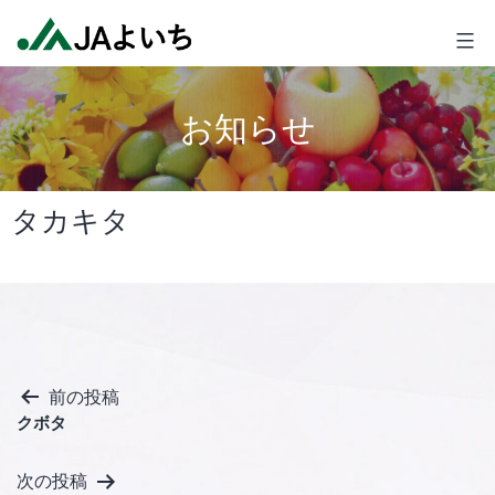
コ
JA
ン
よ
テ
い
ン
ち
お知らせ
ツ
へ
ス
タカキタ
キ
ッ
プ
投
前の投稿
クボタ
稿
ナ
次の投稿