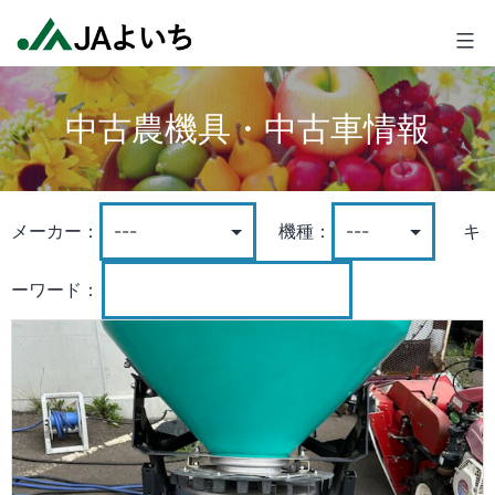
コ
JA
ン
よ
テ
い
ン
ち
中古農機具・中古車情報
ツ
へ
ス
キ
メーカー：
機種：
キ
ッ
プ
ーワード：