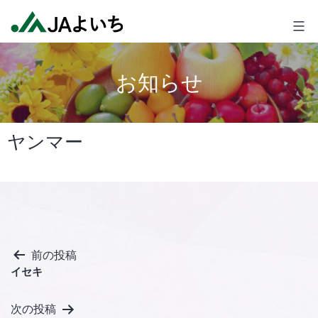
コ
JA
ン
よ
テ
い
ン
ち
お知らせ
ツ
へ
ス
ヤンマー
キ
ッ
プ
投
前の投稿
イセキ
稿
ナ
次の投稿