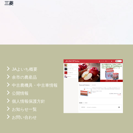
ビ
三菱
ゲ
ー
シ
ョ
ン
JAよいち概要
余市の農産品
中古農機具・中古車情報
公開情報
個人情報保護方針
お知らせ一覧
お問い合わせ