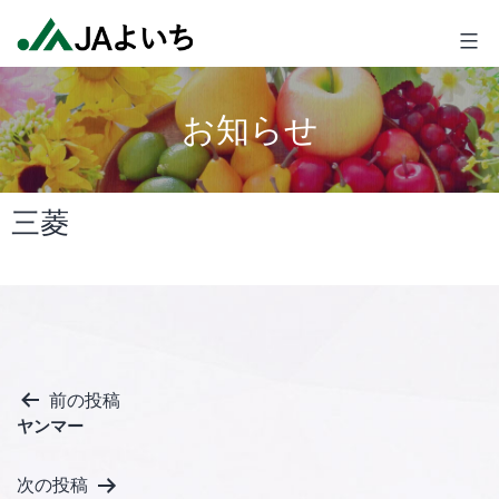
コ
JA
ン
よ
テ
い
ン
ち
お知らせ
ツ
へ
ス
三菱
キ
ッ
プ
投
前の投稿
ヤンマー
稿
ナ
次の投稿