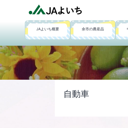
コ
ン
テ
JA
ン
JAよいち概要
余市の農産品
よ
ツ
い
へ
ち
ス
キ
ッ
プ
自動車