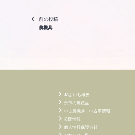
投
前の投稿
農機具
稿
ナ
ビ
ゲ
ー
シ
JAよいち概要
ョ
余市の農産品
中古農機具・中古車情報
ン
公開情報
個人情報保護方針