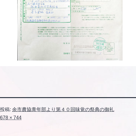
投稿:
余市農協青年部より第４０回味覚の祭典の御礼
フ
678 × 744
ル
サ