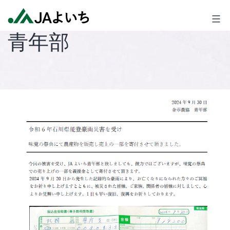
コ
JA
ン
よ
青年部
テ
い
ン
ち
ツ
へ
ス
キ
ッ
プ