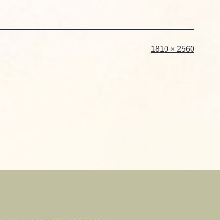
フ
1810 × 2560
ル
サ
イ
ズ