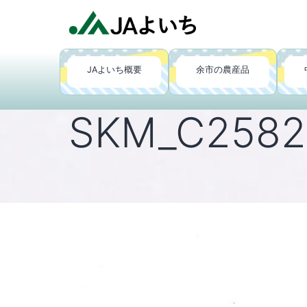
コ
ン
テ
JA
ン
JAよいち概要
余市の農産品
よ
ツ
い
へ
ち
SKM_C2582
ス
キ
ッ
プ