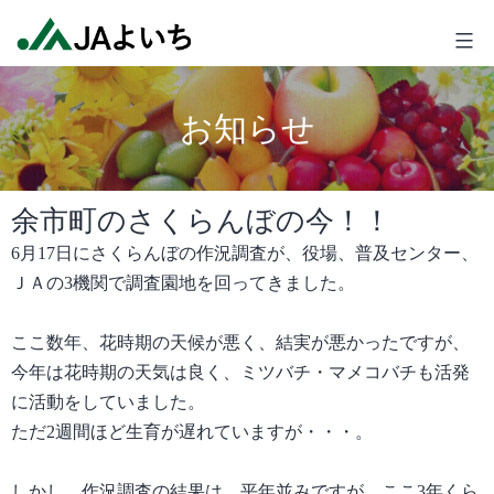
コ
JA
ン
よ
テ
い
ン
ち
お知らせ
ツ
へ
ス
余市町のさくらんぼの今！！
キ
ッ
6
月
17
日にさくらんぼの作況調査が、役場、普及センター、
プ
ＪＡの
3
機関で調査園地を回ってきました。
ここ数年、花時期の天候が悪く、結実が悪かったですが、
今年は花時期の天気は良く、ミツバチ・マメコバチも活発
に活動をしていました。
ただ
2
週間ほど生育が遅れていますが・・・。
しかし、作況調査の結果は、平年並みですが、ここ
3
年くら