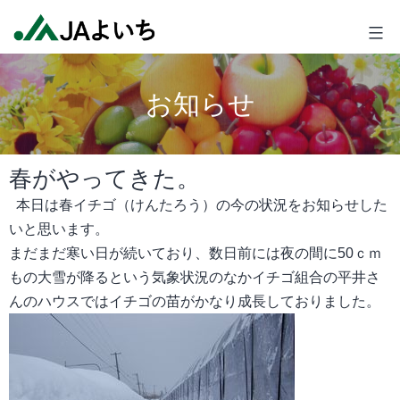
コ
JA
ン
よ
テ
い
ン
ち
お知らせ
ツ
へ
ス
春がやってきた。
キ
ッ
本日は春イチゴ（けんたろう）の今の状況をお知らせした
プ
いと思います。
まだまだ寒い日が続いており、数日前には夜の間に
50
ｃｍ
もの大雪が降るという気象状況のなかイチゴ組合の平井さ
んのハウスではイチゴの苗がかなり成長しておりました。