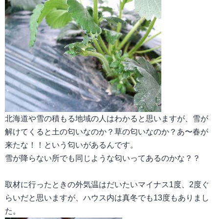
北海道や雪の積もる地域の人はわかると思いますが、雪が
解けてくると土の匂いなのか？草の匂いなのか？あ〜春が
来たな！！という匂いがあるんです。
雪が降らない所でも同じような匂いってあるのかな？？
取材に行ったときの外気温はだいたいマイナス
1
度、
2
度ぐ
らいだと思いますが、ハウス内は真冬でも
13
度もありまし
た。