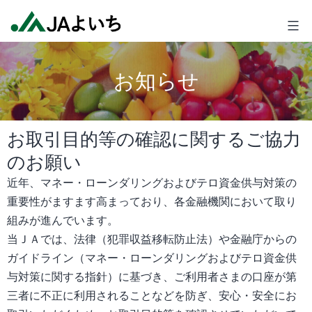
コ
JA
ン
よ
テ
い
ン
ち
お知らせ
ツ
へ
ス
お取引目的等の確認に関するご協力
キ
のお願い
ッ
プ
近年、マネー・ローンダリングおよびテロ資金供与対策の
重要性がますます高まっており、各金融機関において取り
組みが進んでいます。
当ＪＡでは、法律（犯罪収益移転防止法）や金融庁からの
ガイドライン（マネー・ローンダリングおよびテロ資金供
与対策に関する指針）に基づき、ご利用者さまの口座が第
三者に不正に利用されることなどを防ぎ、安心・安全にお