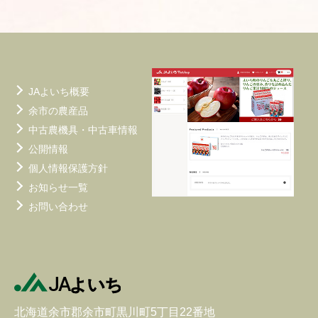
シ
ョ
ン
JAよいち概要
余市の農産品
中古農機具・中古車情報
公開情報
個人情報保護方針
お知らせ一覧
お問い合わせ
北海道余市郡余市町黒川町5丁目22番地