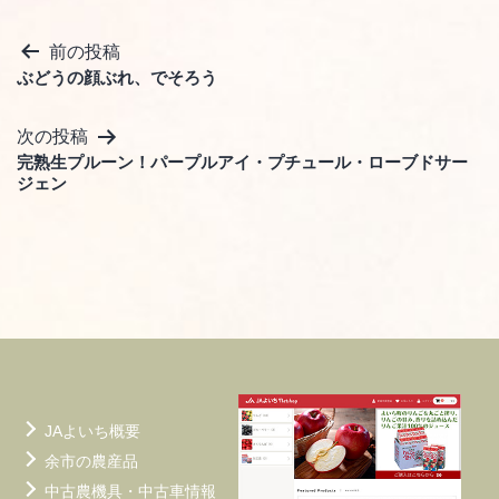
投
前の投稿
ぶどうの顔ぶれ、でそろう
稿
ナ
次の投稿
ビ
完熟生プルーン！パープルアイ・プチュール・ローブドサー
ジェン
ゲ
ー
シ
ョ
ン
JAよいち概要
余市の農産品
中古農機具・中古車情報