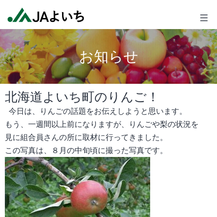
コ
JA
ン
よ
テ
い
ン
ち
お知らせ
ツ
へ
ス
北海道よいち町のりんご！
キ
ッ
今日は、りんごの話題をお伝えしようと思います。
プ
もう、一週間以上前になりますが、りんごや梨の状況を
見に組合員さんの所に取材に行ってきました。
この写真は、８月の中旬頃に撮った写真です。