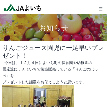
コ
JA
ン
よ
テ
い
ン
ち
お知らせ
ツ
へ
ス
りんごジュース園児に一足早いプレ
キ
ゼント！
ッ
プ
今日は、１２月４日によいち町の保育園や幼稚園の
園児達にＪＡよいちで製造販売している「りんごのほっ
ぺ」を
プレゼントした話題をお伝えしようと思います。