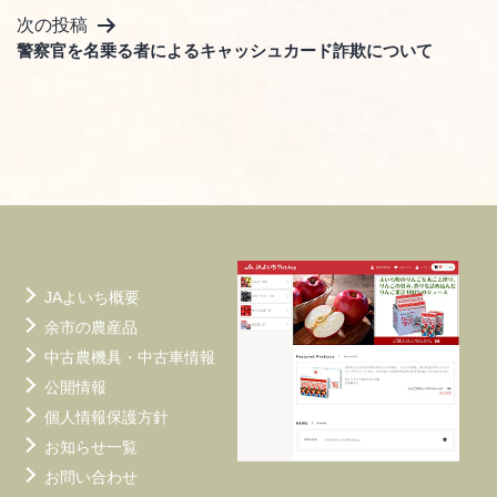
ナ
次の投稿
ビ
警察官を名乗る者によるキャッシュカード詐欺について
ゲ
ー
シ
ョ
ン
JAよいち概要
余市の農産品
中古農機具・中古車情報
公開情報
個人情報保護方針
お知らせ一覧
お問い合わせ