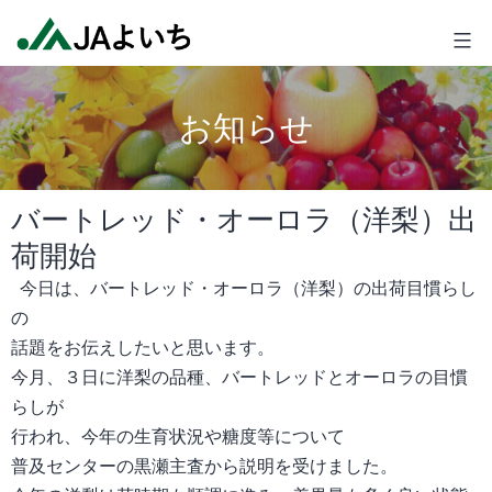
コ
JA
ン
よ
テ
い
ン
ち
お知らせ
ツ
へ
ス
バートレッド・オーロラ（洋梨）出
キ
荷開始
ッ
プ
今日は、バートレッド・オーロラ（洋梨）の出荷目慣らし
の
話題をお伝えしたいと思います。
今月、３日に洋梨の品種、バートレッドとオーロラの目慣
らしが
行われ、今年の生育状況や糖度等について
普及センターの黒瀬主査から説明を受けました。