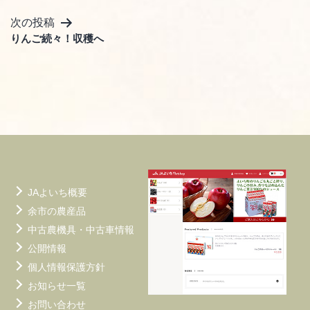
ナ
ビ
次の投稿
りんご続々！収穫へ
ゲ
ー
シ
ョ
ン
JAよいち概要
余市の農産品
中古農機具・中古車情報
公開情報
個人情報保護方針
お知らせ一覧
お問い合わせ