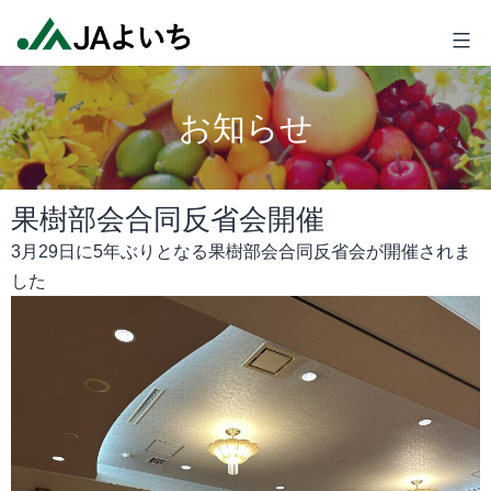
コ
JA
ン
よ
テ
い
ン
ち
お知らせ
ツ
へ
ス
果樹部会合同反省会開催
キ
ッ
3月29日に5年ぶりとなる果樹部会合同反省会が開催されま
プ
した