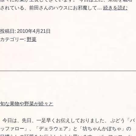
ア
されている、前田さんのハウスにお邪魔して…
続きを読む
ス
パ
投稿日:
2010年4月21日
ラ
カテゴリー:
野菜
が
伸
び
て
き
ま
し
た
旬な果物や野菜が続々と
今日は、先日、一足早くお伝えしておりました、 ぶどう「バ
ッファロー」、「デェラウェア」と「坊ちゃんかぼちゃ」の