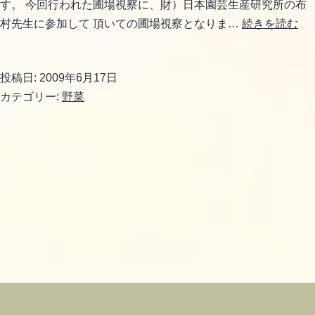
す。 今回行われた圃場視察に、財）日本園芸生産研究所の布
ピ
村先生に参加して 頂いての圃場視察となりま…
続きを読む
ー
マ
投稿日:
2009年6月17日
ン
カテゴリー:
野菜
の
圃
場
視
察
が
行
わ
れ
ま
し
た