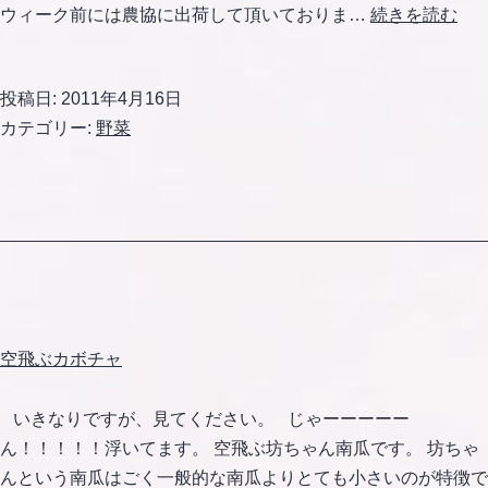
ア
ウィーク前には農協に出荷して頂いておりま…
続きを読む
ス
パ
投稿日:
2011年4月16日
ラ
カテゴリー:
野菜
の
頭
が
出
て
き
ま
し
空飛ぶカボチャ
た
いきなりですが、見てください。 じゃーーーーー
ん！！！！！浮いてます。 空飛ぶ坊ちゃん南瓜です。 坊ちゃ
んという南瓜はごく一般的な南瓜よりとても小さいのが特徴で