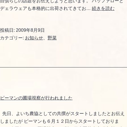
目慣らしの話題をお伝えしようと思います。 バッファローと
旬
デェラウェアも本格的に出荷されてきてお…
続きを読む
な
果
投稿日:
2009年8月9日
物
カテゴリー:
お知らせ
、
野菜
や
野
菜
が
続々
と
ピーマンの圃場視察が行われました
先日、よいち農協としての共撰がスタートしましたとお伝え
しましたが ピーマンも６月１２日からスタートしておりま