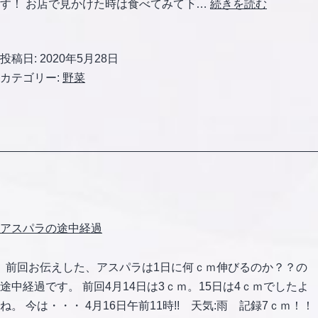
☆
す！ お店で見かけた時は食べてみて下…
続きを読む
さ
さ
投稿日:
2020年5月28日
げ
カテゴリー:
野菜
も
育
っ
て
き
て
い
ま
アスパラの途中経過
す
☆
前回お伝えした、アスパラは1日に何ｃｍ伸びるのか？？の
途中経過です。 前回4月14日は3ｃｍ。15日は4ｃｍでしたよ
ね。 今は・・・ 4月16日午前11時!! 天気:雨 記録7ｃｍ！！