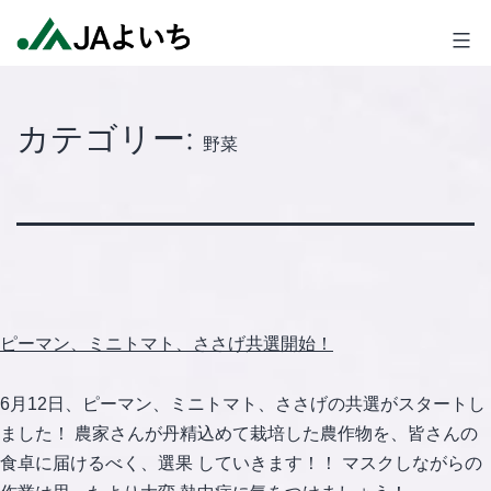
コ
JA
ン
よ
テ
い
ン
ち
カテゴリー:
ツ
野菜
へ
ス
キ
ッ
プ
ピーマン、ミニトマト、ささげ共選開始！
6月12日、ピーマン、ミニトマト、ささげの共選がスタートし
ました！ 農家さんが丹精込めて栽培した農作物を、皆さんの
食卓に届けるべく、選果 していきます！！ マスクしながらの