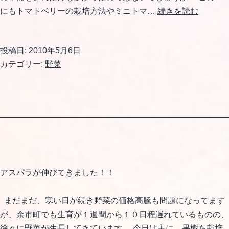
余
にもトマトベリーの栽培方法やミニトマ…
続きを読む
市
の
投稿日:
2010年5月6日
野
カテゴリー:
野菜
菜
続々
登
場！！
アスパラが伸びてきました！！
まだまだ、寒い日が続き野菜の価格高騰も問題になってます
が、余市町でも生育が１週間から１０日程遅れているものの、
徐々に野菜が生長してきています。 今日は主に、果樹を栽培